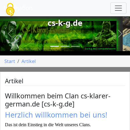
Cookie-Einstellungen
Navigation
cs-k-g.de
vorheriges
näch
Start
Artikel
Artikel
Willkommen beim Clan cs-klarer-
german.de [cs-k-g.de]
Herzlich willkommen bei uns!
Das ist dein Einstieg in die Welt unseres Clans.